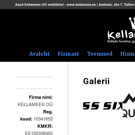
Asud Kellamees OÜ veebilehel - www.kellamees.ee | Aadress: Jõe 7, Tallinn 
Avaleht
Firmast
Teenused
Hinn
Galerii
Kontakt
Firma nimi:
KELLAMEES OÜ
Reg.
kood:
10341653
KMKR:
EE100338465