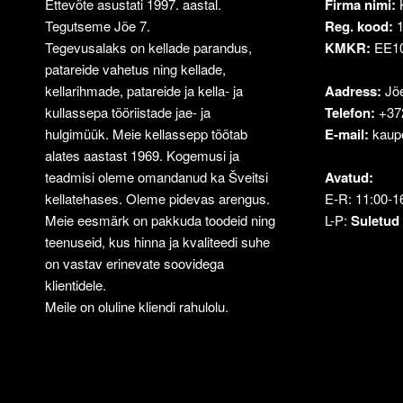
Ettevõte asustati 1997. aastal.
Firma nimi:
Tegutseme Jõe 7.
Reg. kood:
1
Tegevusalaks on kellade parandus,
KMKR:
EE10
patareide vahetus ning kellade,
kellarihmade, patareide ja kella- ja
Aadress:
Jõe
kullassepa tööriistade jae- ja
Telefon:
+37
hulgimüük. Meie kellassepp töötab
E-mail:
kaup
alates aastast 1969. Kogemusi ja
teadmisi oleme omandanud ka Šveitsi
Avatud:
kellatehases. Oleme pidevas arengus.
E-R: 11:00-1
Meie eesmärk on pakkuda toodeid ning
L-P:
Suletud
teenuseid, kus hinna ja kvaliteedi suhe
on vastav erinevate soovidega
klientidele.
Meile on oluline kliendi rahulolu.